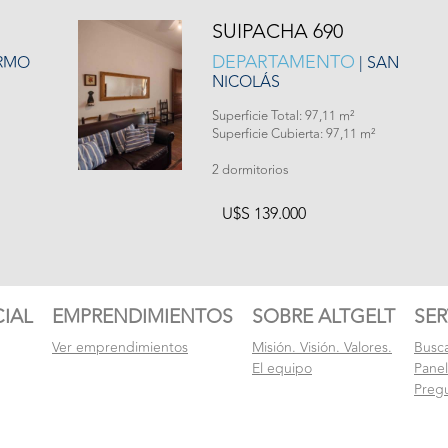
SUIPACHA 690
DEPARTAMENTO
ERMO
| SAN
NICOLÁS
Superficie Total: 97,11 m²
Superficie Cubierta: 97,11 m²
2 dormitorios
U$S 139.000
IAL
EMPRENDIMIENTOS
SOBRE ALTGELT
SER
Ver emprendimientos
Misión. Visión. Valores.
Busc
El equipo
Pane
Preg