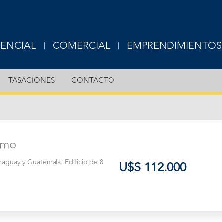
DENCIAL
COMERCIAL
EMPRENDIMIENTOS
USIVE
EXCLUSIVE
TASACIONES
CONTACTO
RTAMENTOS
OFICINAS
S
LOCALES
rmo
ERAS
TERRENOS
raguay y Guatemala. Edificio de 8
U$S 112.000
OTROS