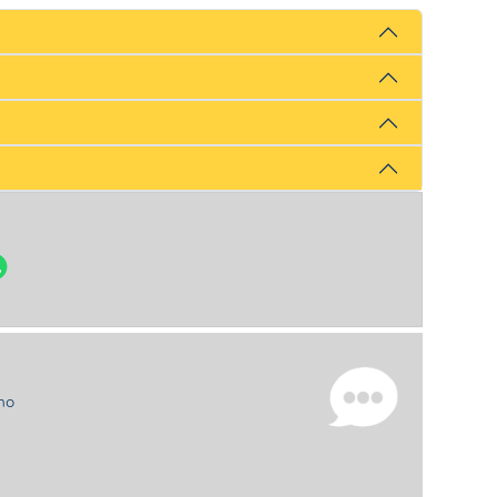
uno
e