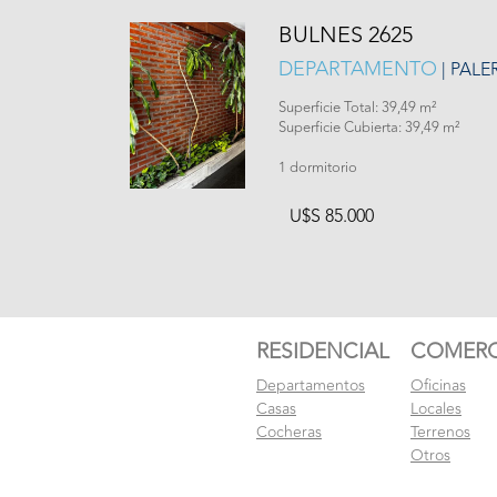
BULNES 2625
DEPARTAMENTO
| PAL
Superficie Total: 39,49 m²
Superficie Cubierta: 39,49 m²
1 dormitorio
U$S 85.000
RESIDENCIAL
COMERC
Departamentos
Oficinas
Casas
Locales
Cocheras
Terrenos
Otros