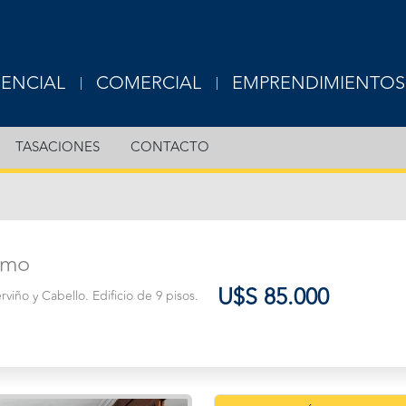
DENCIAL
COMERCIAL
EMPRENDIMIENTOS
USIVE
EXCLUSIVE
TASACIONES
CONTACTO
RTAMENTOS
OFICINAS
S
LOCALES
rmo
ERAS
TERRENOS
U$S 85.000
rviño y Cabello. Edificio de 9 pisos.
OTROS