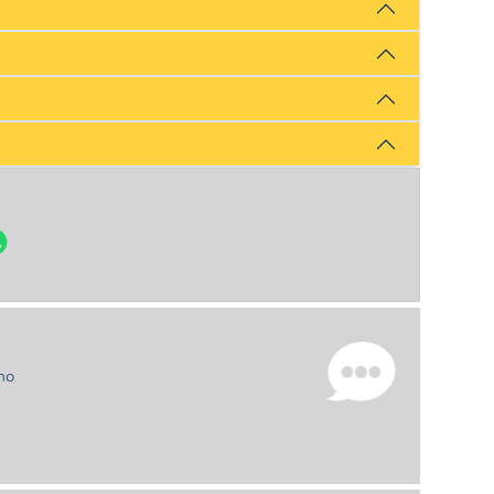
uno
e