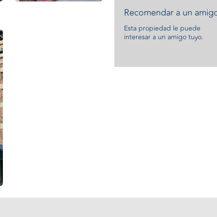
Recomendar a un amigo
Esta propiedad le puede
interesar a un amigo tuyo.