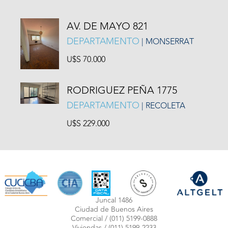
AV. DE MAYO 821
DEPARTAMENTO
| MONSERRAT
U$S 70.000
RODRIGUEZ PEÑA 1775
DEPARTAMENTO
| RECOLETA
U$S 229.000
Juncal 1486
Ciudad de Buenos Aires
Comercial /
(011) 5199-0888
Viviendas /
(011) 5199-2233