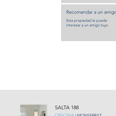
Recomendar a un amigo
Esta propiedad le puede
interesar a un amigo tuyo.
SALTA 188
OFICINA
| MONSERRAT