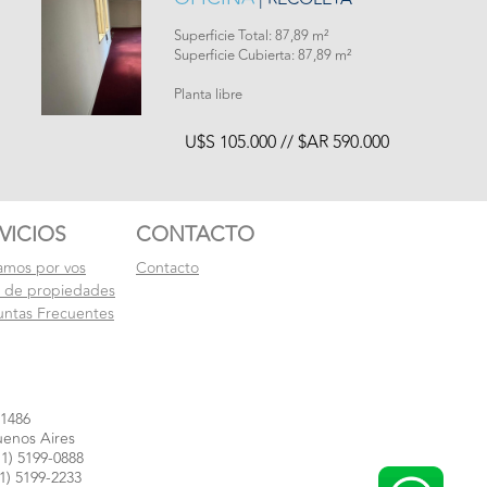
Superficie Total: 87,89 m²
Superficie Cubierta: 87,89 m²
Planta libre
U$S 105.000 // $AR 590.000
VICIOS
CONTACTO
amos por vos
Contacto
l de propiedades
untas Frecuentes
 1486
enos Aires
1) 5199-0888
1) 5199-2233