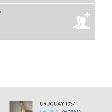
.
URUGUAY 1037
OFICINA
| RECOLETA