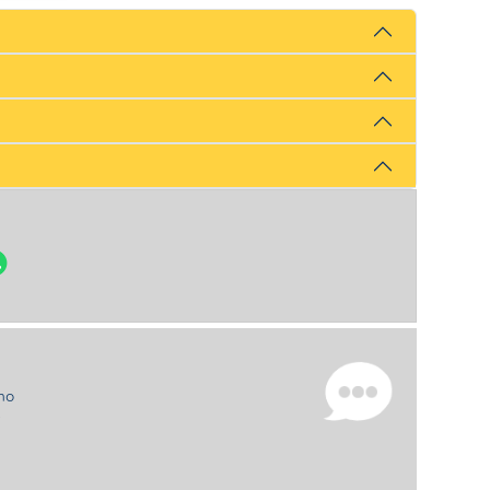
uno
e