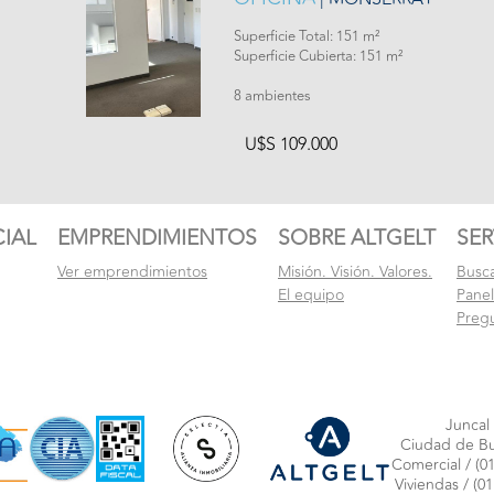
Superficie Total: 151 m²
Superficie Cubierta: 151 m²
8 ambientes
U$S 109.000
IAL
EMPRENDIMIENTOS
SOBRE ALTGELT
SER
Ver emprendimientos
Misión. Visión. Valores.
Busc
El equipo
Pane
Preg
Juncal
Ciudad de Bu
Comercial /
(01
Viviendas /
(01