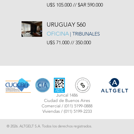
U$S 105.000 // $AR 590.000
URUGUAY 560
OFICINA
| TRIBUNALES
U$S 71.000 // 350.000
Juncal 1486
Ciudad de Buenos Aires
Comercial /
(011) 5199-0888
Viviendas /
(011) 5199-2233
® 2026. ALTGELT S.A. Todos los derechos registrados.