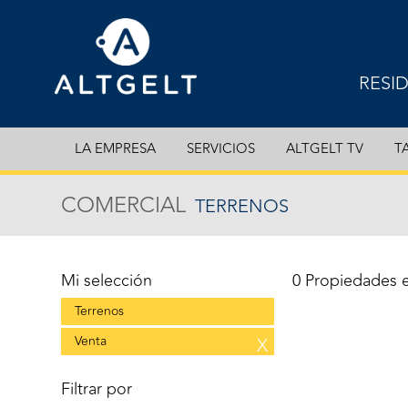
RESI
EXCL
LA EMPRESA
SERVICIOS
ALTGELT TV
T
DEPA
COMERCIAL
TERRENOS
CASA
COCH
Mi selección
0 Propiedades 
Terrenos
Venta
X
Filtrar por