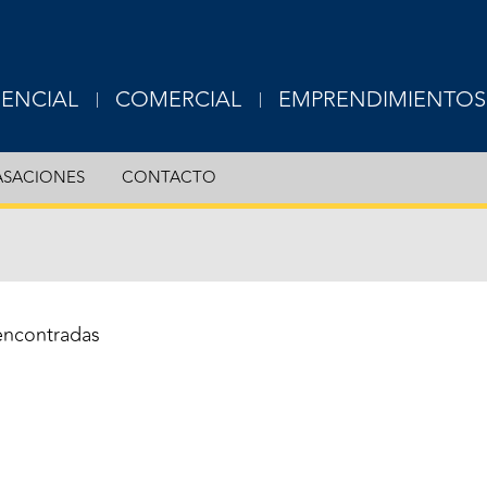
DENCIAL
COMERCIAL
EMPRENDIMIENTOS
USIVE
EXCLUSIVE
ASACIONES
CONTACTO
RTAMENTOS
OFICINAS
S
LOCALES
ERAS
TERRENOS
encontradas
OTROS