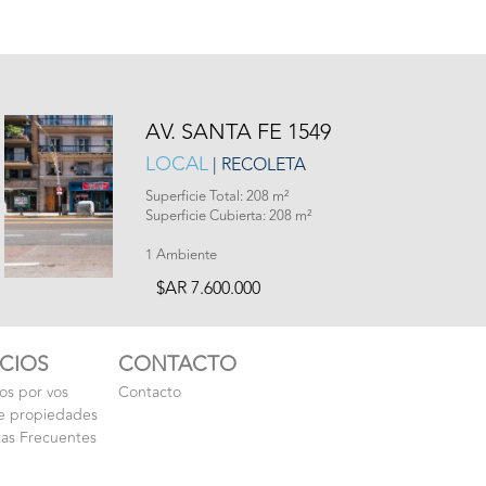
AV. SANTA FE 1549
LOCAL
| RECOLETA
Superficie Total: 208 m²
Superficie Cubierta: 208 m²
1 Ambiente
$AR 7.600.000
ICIOS
CONTACTO
s por vos
Contacto
e propiedades
as Frecuentes